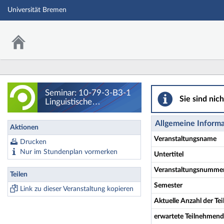
Universität Bremen
Seminar: 10-79-3-
Seminar: 10-79-3-B3-1
Sie sind nic
Linguistische
Perspektiven auf
Populismus und
Allgemeine Inform
Aktionen
Autoritarismus - Details
Veranstaltungsname
Drucken
Nur im Stundenplan vormerken
Untertitel
Veranstaltungsnumme
Teilen
Semester
Link zu dieser Veranstaltung kopieren
Aktuelle Anzahl der T
erwartete Teilnehmen