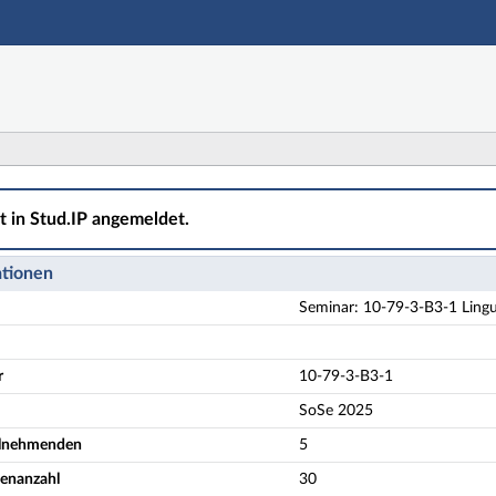
Hauptnavigation
Aktionen
Hauptinhalt
Fußzeile
B3-1 Linguistische Perspektiven auf Populismus und Aut
ht in Stud.IP angemeldet.
ationen
Seminar: 10-79-3-B3-1 Lingu
r
10-79-3-B3-1
SoSe 2025
eilnehmenden
5
denanzahl
30