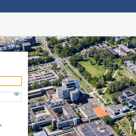
Hauptnavigation
Shibboleth Login
Fußzeile
en