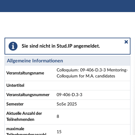
Hauptnavigation
Aktionen
Hauptinhalt
Fußzeile
Colloquium: 09-406-D.3-3 Mentoring-Colloquium for M
Sie sind nicht in Stud.IP angemeldet.
Allgemeine Informationen
Colloquium: 09-406-D.3-3 Mentoring-
Veranstaltungsname
Colloquium for M.A. candidates
Untertitel
Veranstaltungsnummer
09-406-D.3-3
Semester
SoSe 2025
Aktuelle Anzahl der
8
Teilnehmenden
maximale
15