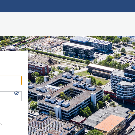
Hauptnavigation
Shibboleth Login
Fußzeile
en