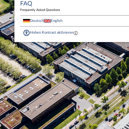
FAQ
Frequently Asked Questions
Deutsch
English
Hohen Kontrast aktivieren