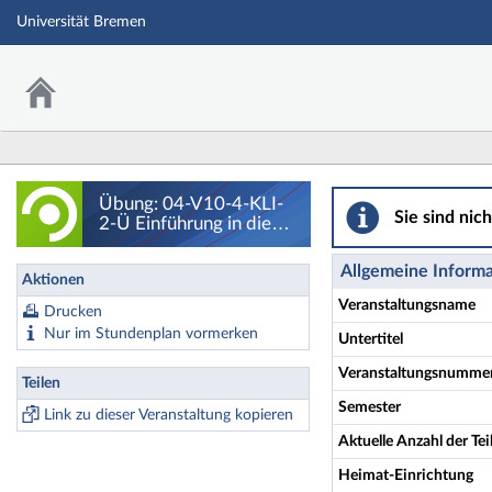
Universität Bremen
Übung: 04-V10-4-K
Übung: 04-V10-4-KLI-
Sie sind nic
2-Ü Einführung in die
Maschinenelemente (KL
I - 2) - Übung - Details
Allgemeine Inform
Aktionen
Veranstaltungsname
Drucken
Nur im Stundenplan vormerken
Untertitel
Veranstaltungsnumme
Teilen
Semester
Link zu dieser Veranstaltung kopieren
Aktuelle Anzahl der T
Heimat-Einrichtung