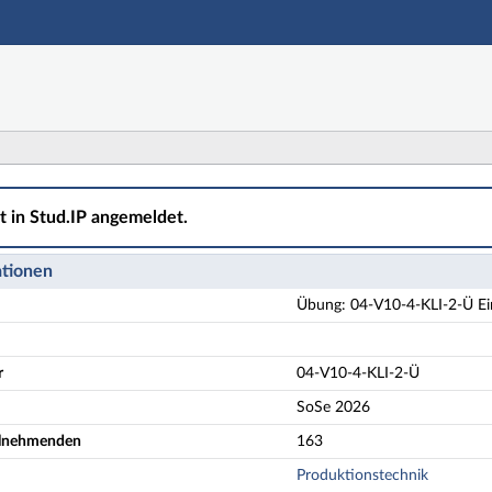
Hauptnavigation
Aktionen
Hauptinhalt
Fußzeile
LI-2-Ü Einführung in die Maschinenelemente (KL I - 2) -
ht in Stud.IP angemeldet.
ationen
Übung: 04-V10-4-KLI-2-Ü Ein
r
04-V10-4-KLI-2-Ü
SoSe 2026
eilnehmenden
163
Produktionstechnik