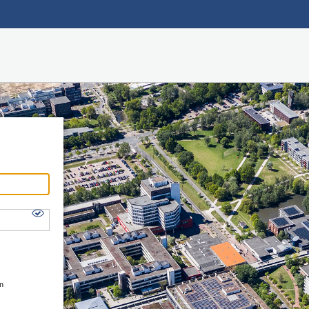
Hauptnavigation
Shibboleth Login
Fußzeile
en