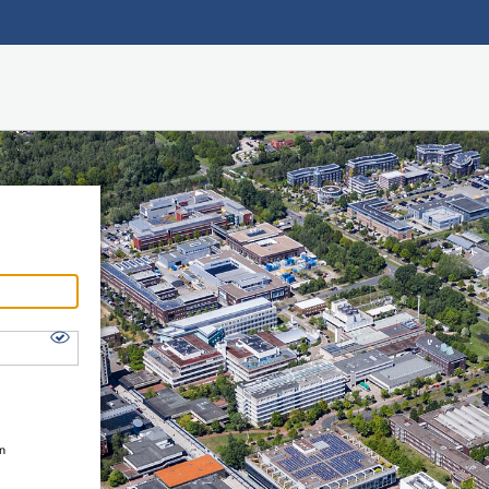
Hauptnavigation
Shibboleth Login
Fußzeile
en