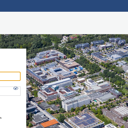
Hauptnavigation
Shibboleth Login
Fußzeile
en