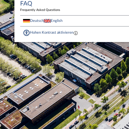
FAQ
Frequently Asked Questions
Deutsch
English
Hohen Kontrast aktivieren