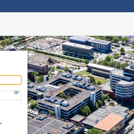
Hauptnavigation
Shibboleth Login
Fußzeile
en