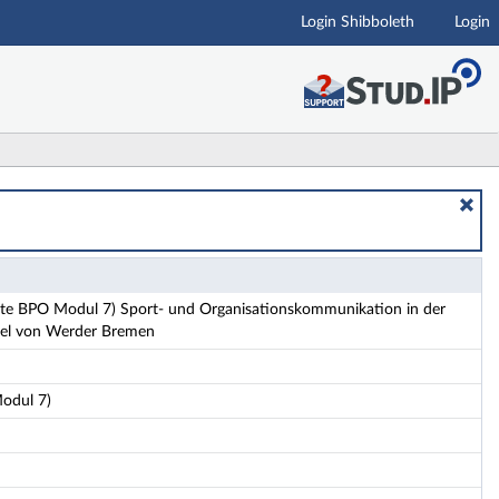
Login Shibboleth
Login
unikation in der Fußball-Bundesliga am Beispiel von 
e BPO Modul 7) Sport- und Organisationskommunikation in der
piel von Werder Bremen
odul 7)