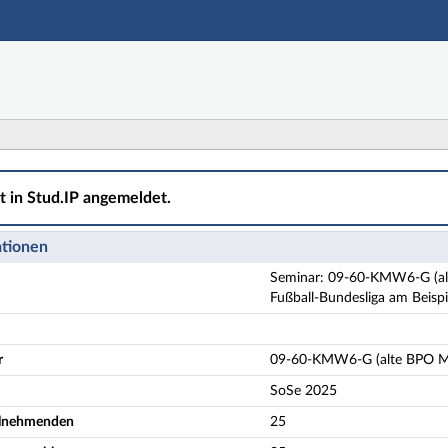
Hauptnavigation
Aktionen
Hauptinhalt
Fußzeile
W6-G (alte BPO Modul 7) Sport- und Organisationskomm
ht in Stud.IP angemeldet.
ationen
Seminar: 09-60-KMW6-G (alt
Fußball-Bundesliga am Beis
r
09-60-KMW6-G (alte BPO M
SoSe 2025
eilnehmenden
25