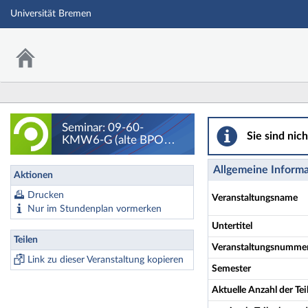
Universität Bremen
Seminar: 09-60-KM
Seminar: 09-60-
Sie sind nic
KMW6-G (alte BPO
Modul 7) Sport- und
Organisationskommuni
Allgemeine Inform
Aktionen
kation in der Fußball-
Bundesliga am Beispiel
Drucken
Veranstaltungsname
von Werder Bremen -
Nur im Stundenplan vormerken
Details
Untertitel
Teilen
Veranstaltungsnumme
Link zu dieser Veranstaltung kopieren
Semester
Aktuelle Anzahl der T