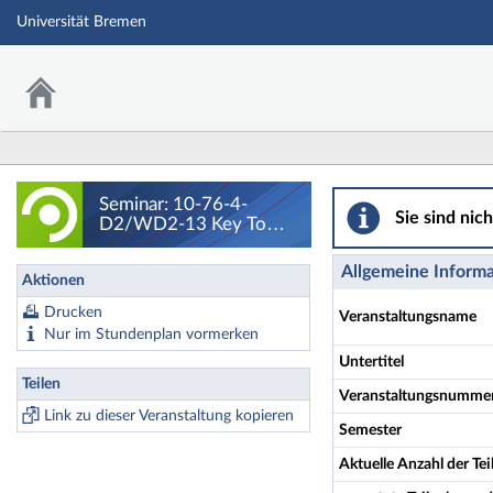
Universität Bremen
Seminar: 10-76-4-
Seminar: 10-76-4-
Sie sind nic
D2/WD2-13 Key Topic
in Literature: Poetry and
Nature in the Long
Allgemeine Inform
Aktionen
Eighteenth Century -
Details
Drucken
Veranstaltungsname
Nur im Stundenplan vormerken
Untertitel
Teilen
Veranstaltungsnumme
Link zu dieser Veranstaltung kopieren
Semester
Aktuelle Anzahl der T