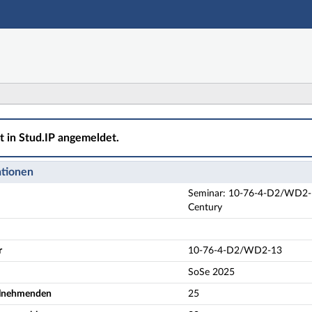
Hauptnavigation
Aktionen
Hauptinhalt
Fußzeile
D2/WD2-13 Key Topic in Literature: Poetry and Nature i
ht in Stud.IP angemeldet.
ationen
Seminar: 10-76-4-D2/WD2-13 
Century
r
10-76-4-D2/WD2-13
SoSe 2025
eilnehmenden
25