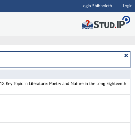
Login Shibboleth
Login
n the Long Eighteenth Century - Details
Key Topic in Literature: Poetry and Nature in the Long Eighteenth