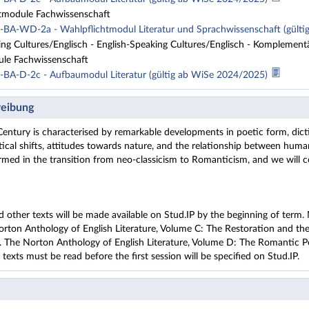
tmodule Fachwissenschaft
BA-WD-2a - Wahlpflichtmodul Literatur und Sprachwissenschaft (gült
ng Cultures/Englisch - English-Speaking Cultures/Englisch - Komplemen
ule Fachwissenschaft
BA-D-2c - Aufbaumodul Literatur (gültig ab WiSe 2024/2025)
eibung
entury is characterised by remarkable developments in poetic form, dicti
tical shifts, attitudes towards nature, and the relationship between human
rmed in the transition from neo-classicism to Romanticism, and we will co
 other texts will be made available on Stud.IP by the beginning of term. 
rton Anthology of English Literature, Volume C: The Restoration and the
 The Norton Anthology of English Literature, Volume D: The Romantic Per
exts must be read before the first session will be specified on Stud.IP.