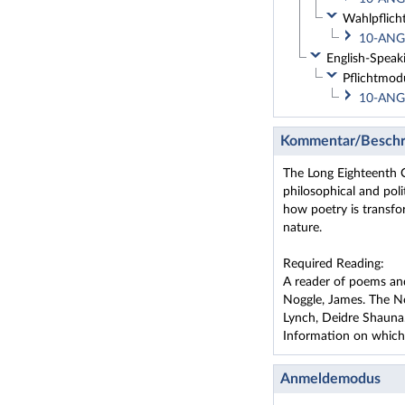
Wahlpflich
10-ANG-
English-Speaki
Pflichtmod
10-ANG-
Kommentar/Beschr
The Long Eighteenth C
philosophical and poli
how poetry is transfo
nature.
Required Reading:
A reader of poems and
Noggle, James. The No
Lynch, Deidre Shauna.
Information on which t
Anmeldemodus