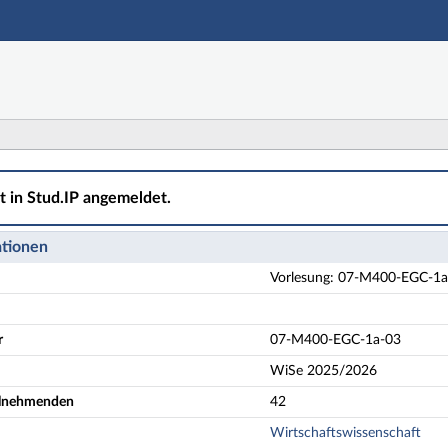
Hauptnavigation
Aktionen
Hauptinhalt
Fußzeile
00-EGC-1a-03 Technology Management - Details
ht in Stud.IP angemeldet.
ationen
Vorlesung: 07-M400-EGC-1
r
07-M400-EGC-1a-03
WiSe 2025/2026
eilnehmenden
42
Wirtschaftswissenschaft