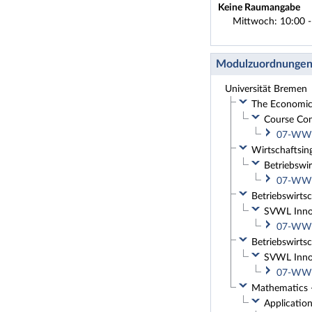
Keine Raumangabe
Mittwoch: 10:00 -
Modulzuordnunge
Universität Bremen
The Economics
Course Con
07-WW-M
Wirtschaftsin
Betriebswir
07-WW-M
Betriebswirtsc
SVWL Inno
07-WW-M
Betriebswirtsc
SVWL Inno
07-WW-M
Mathematics -
Application