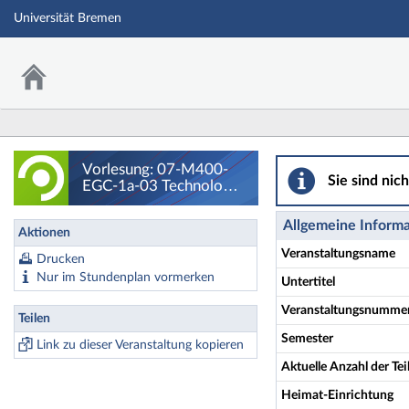
Universität Bremen
Vorlesung: 07-M4
Vorlesung: 07-M400-
Sie sind nic
EGC-1a-03 Technology
Management - Details
Allgemeine Inform
Aktionen
Veranstaltungsname
Drucken
Nur im Stundenplan vormerken
Untertitel
Veranstaltungsnumme
Teilen
Semester
Link zu dieser Veranstaltung kopieren
Aktuelle Anzahl der T
Heimat-Einrichtung