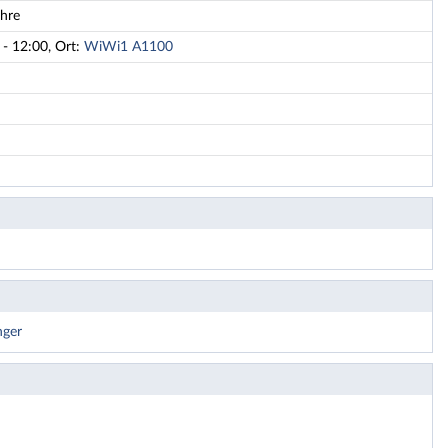
ehre
- 12:00, Ort:
WiWi1 A1100
nger