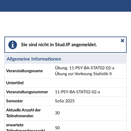
Hauptnavigation
Aktionen
Hauptinhalt
Fußzeile
Übung: 11-PSY-BA-STAT02-02-a Übung zur Vorlesung St
Sie sind nicht in Stud.IP angemeldet.
Allgemeine Informationen
Übung: 11-PSY-BA-STAT02-02-a
Veranstaltungsname
Übung zur Vorlesung Statistik II
Untertitel
Veranstaltungsnummer
11-PSY-BA-STAT02-02-a
Semester
SoSe 2025
Aktuelle Anzahl der
30
Teilnehmenden
erwartete
50