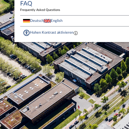
FAQ
Frequently Asked Questions
Deutsch
English
Hohen Kontrast aktivieren