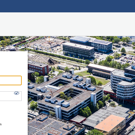
Hauptnavigation
Shibboleth Login
Fußzeile
en