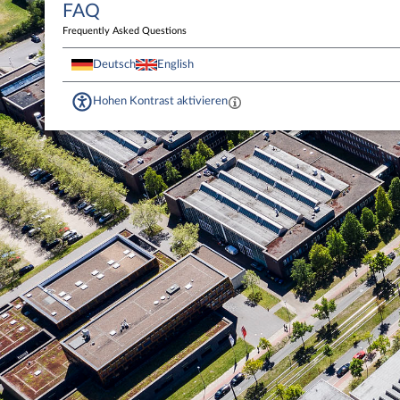
FAQ
Frequently Asked Questions
Deutsch
English
Hohen Kontrast aktivieren