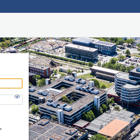
Hauptnavigation
Shibboleth Login
Fußzeile
en