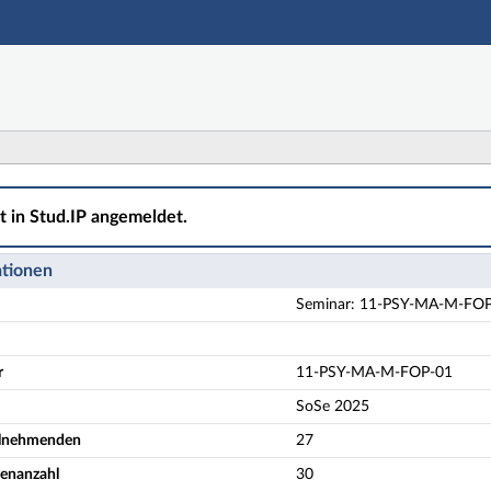
Hauptnavigation
Aktionen
Hauptinhalt
Fußzeile
MA-M-FOP-01 Psychotherapieforschung - Details
ht in Stud.IP angemeldet.
ationen
Seminar: 11-PSY-MA-M-FOP-
r
11-PSY-MA-M-FOP-01
SoSe 2025
eilnehmenden
27
denanzahl
30