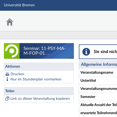
Universität Bremen
Seminar: 11-PSY-
Seminar: 11-PSY-MA-
Sie sind nic
M-FOP-01
Psychotherapieforschun
g - Details
Allgemeine Inform
Aktionen
Veranstaltungsname
Drucken
Nur im Stundenplan vormerken
Untertitel
Veranstaltungsnumme
Teilen
Semester
Link zu dieser Veranstaltung kopieren
Aktuelle Anzahl der T
erwartete Teilnehmen