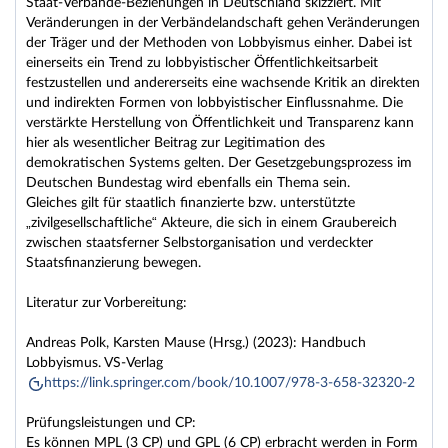
Staat-Verbände-Beziehungen in Deutschland skizziert. Mit
Veränderungen in der Verbändelandschaft gehen Veränderungen
der Träger und der Methoden von Lobbyismus einher. Dabei ist
einerseits ein Trend zu lobbyistischer Öffentlichkeitsarbeit
festzustellen und andererseits eine wachsende Kritik an direkten
und indirekten Formen von lobbyistischer Einflussnahme. Die
verstärkte Herstellung von Öffentlichkeit und Transparenz kann
hier als wesentlicher Beitrag zur Legitimation des
demokratischen Systems gelten. Der Gesetzgebungsprozess im
Deutschen Bundestag wird ebenfalls ein Thema sein.
Gleiches gilt für staatlich finanzierte bzw. unterstützte
„zivilgesellschaftliche“ Akteure, die sich in einem Graubereich
zwischen staatsferner Selbstorganisation und verdeckter
Staatsfinanzierung bewegen.
Literatur zur Vorbereitung:
Andreas Polk, Karsten Mause (Hrsg.) (2023): Handbuch
Lobbyismus. VS-Verlag
https://link.springer.com/book/10.1007/978-3-658-32320-2
Prüfungsleistungen und CP:
Es können MPL (3 CP) und GPL (6 CP) erbracht werden in Form