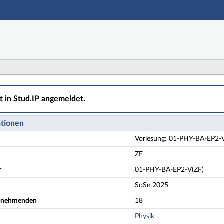
Hauptnavigation
Aktionen
Hauptinhalt
Fußzeile
-BA-EP2-V(ZF) Experimentalphysik 2 (Elektrodynamik un
ht in Stud.IP angemeldet.
ationen
Vorlesung: 01-PHY-BA-EP2-V
ZF
r
01-PHY-BA-EP2-V(ZF)
SoSe 2025
eilnehmenden
18
Physik