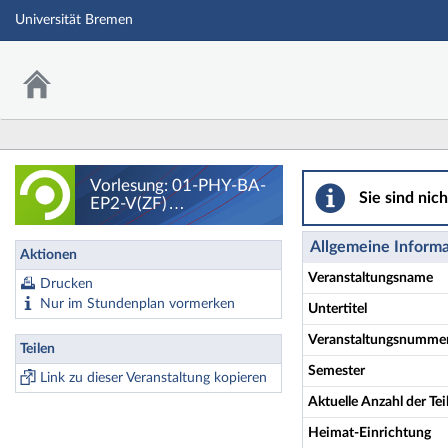
Universität Bremen
Vorlesung: 01-PHY
Vorlesung: 01-PHY-BA-
Sie sind nic
EP2-V(ZF)
Experimentalphysik 2
(Elektrodynamik und
Allgemeine Inform
Aktionen
Optik) - Details
Veranstaltungsname
Drucken
Nur im Stundenplan vormerken
Untertitel
Veranstaltungsnumme
Teilen
Semester
Link zu dieser Veranstaltung kopieren
Aktuelle Anzahl der T
Heimat-Einrichtung