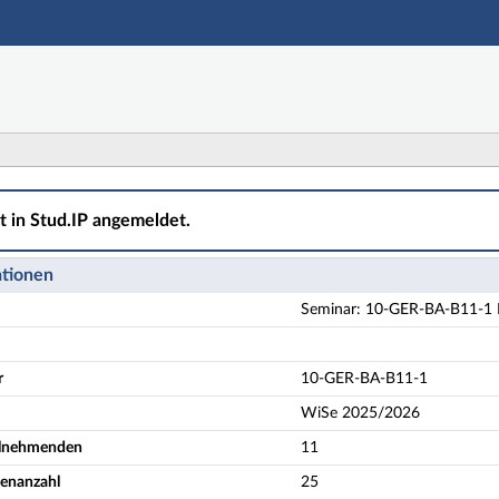
Hauptnavigation
Aktionen
Hauptinhalt
Fußzeile
A-B11-1 Einführung in die Onomastik - Details
ht in Stud.IP angemeldet.
ationen
Seminar: 10-GER-BA-B11-1 E
r
10-GER-BA-B11-1
WiSe 2025/2026
eilnehmenden
11
denanzahl
25