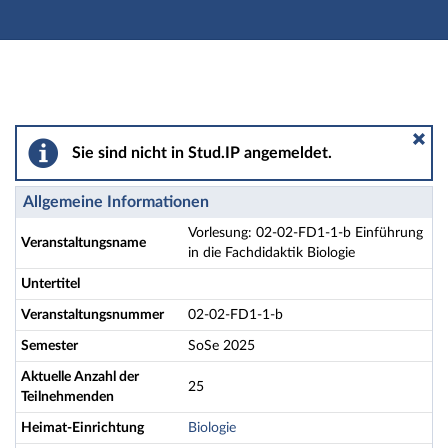
Hauptnavigation
Aktionen
Hauptinhalt
Fußzeile
Vorlesung: 02-02-FD1-1-b Einführung in die Fachdidakt
Sie sind nicht in Stud.IP angemeldet.
Allgemeine Informationen
Vorlesung: 02-02-FD1-1-b Einführung
Veranstaltungsname
in die Fachdidaktik Biologie
Untertitel
Veranstaltungsnummer
02-02-FD1-1-b
Semester
SoSe 2025
Aktuelle Anzahl der
25
Teilnehmenden
Heimat-Einrichtung
Biologie