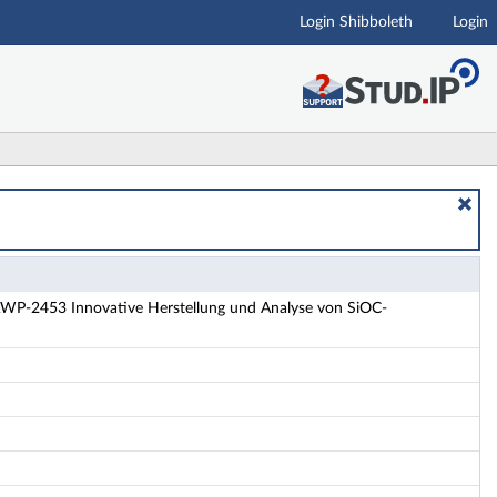
Login Shibboleth
Login
 von SiOC-(Hybrid)Keramiken - Details
P-2453 Innovative Herstellung und Analyse von SiOC-