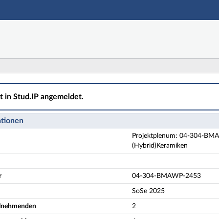
Hauptnavigation
Aktionen
Hauptinhalt
Fußzeile
4-304-BMAWP-2453 Innovative Herstellung und Analyse
ht in Stud.IP angemeldet.
ationen
Projektplenum: 04-304-BMAW
(Hybrid)Keramiken
r
04-304-BMAWP-2453
SoSe 2025
eilnehmenden
2