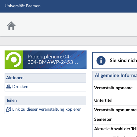
Universität Bremen
Projektplenum: 0
Projektplenum: 04-
Sie sind nic
304-BMAWP-2453
Innovative Herstellung
und Analyse von SiOC-
Allgemeine Inform
Aktionen
(Hybrid)Keramiken -
Details
Drucken
Veranstaltungsname
Teilen
Untertitel
Link zu dieser Veranstaltung kopieren
Veranstaltungsnumme
Semester
Aktuelle Anzahl der T