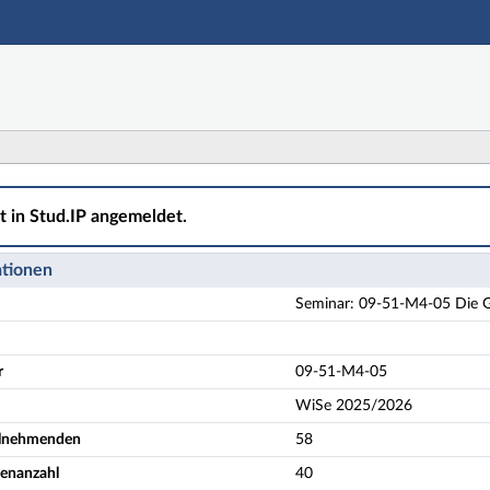
Hauptnavigation
Aktionen
Hauptinhalt
Fußzeile
-05 Die Gleichzeitigkeit von Abstraktion und Realismus
ht in Stud.IP angemeldet.
ationen
Seminar: 09-51-M4-05 Die Gl
r
09-51-M4-05
WiSe 2025/2026
eilnehmenden
58
enanzahl
40