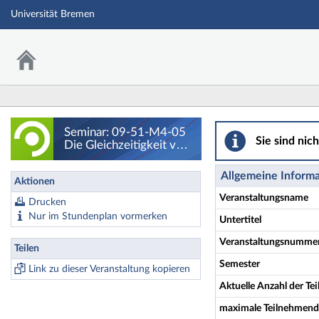
Universität Bremen
Seminar: 09-51-M4
Seminar: 09-51-M4-05
Sie sind nic
Die Gleichzeitigkeit von
Abstraktion und
Realismus im 20sten
Allgemeine Inform
Aktionen
Jahrhundert - Details
Veranstaltungsname
Drucken
Nur im Stundenplan vormerken
Untertitel
Veranstaltungsnumme
Teilen
Semester
Link zu dieser Veranstaltung kopieren
Aktuelle Anzahl der T
maximale Teilnehmend