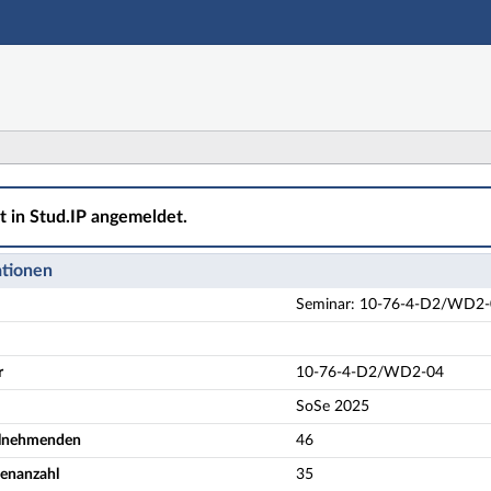
Hauptnavigation
Aktionen
Hauptinhalt
Fußzeile
D2/WD2-04 Key Topics in Cultural History: Reading Film
ht in Stud.IP angemeldet.
ationen
Seminar: 10-76-4-D2/WD2-04 
r
10-76-4-D2/WD2-04
SoSe 2025
eilnehmenden
46
denanzahl
35