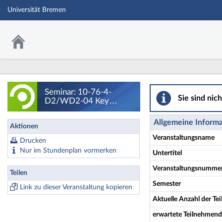
Universität Bremen
Seminar: 10-76-4-
Seminar: 10-76-4-
Sie sind nic
D2/WD2-04 Key
Topics in Cultural
History: Reading Film -
Allgemeine Inform
Aktionen
Details
Veranstaltungsname
Drucken
Nur im Stundenplan vormerken
Untertitel
Veranstaltungsnumme
Teilen
Semester
Link zu dieser Veranstaltung kopieren
Aktuelle Anzahl der T
erwartete Teilnehmen