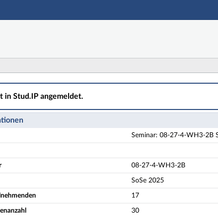
Hauptnavigation
Aktionen
Hauptinhalt
Fußzeile
-WH3-2B Stadtgeographie und Stadtentwicklung - Detai
ht in Stud.IP angemeldet.
ationen
Seminar: 08-27-4-WH3-2B S
r
08-27-4-WH3-2B
SoSe 2025
eilnehmenden
17
denanzahl
30