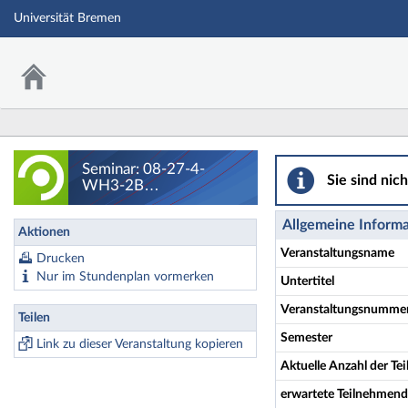
Universität Bremen
Seminar: 08-27-4
Seminar: 08-27-4-
Sie sind nic
WH3-2B
Stadtgeographie und
Stadtentwicklung -
Allgemeine Inform
Aktionen
Details
Veranstaltungsname
Drucken
Nur im Stundenplan vormerken
Untertitel
Veranstaltungsnumme
Teilen
Semester
Link zu dieser Veranstaltung kopieren
Aktuelle Anzahl der T
erwartete Teilnehmen