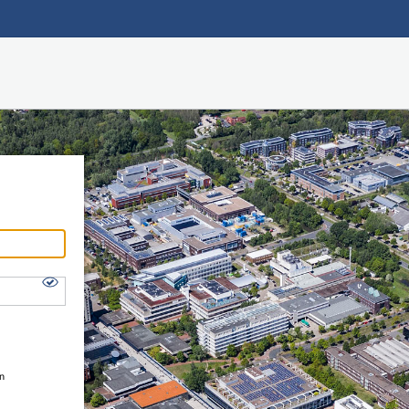
Hauptnavigation
Shibboleth Login
Fußzeile
en