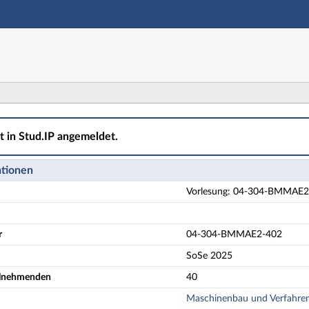
Hauptnavigation
Aktionen
Hauptinhalt
Fußzeile
4-BMMAE2-402 Mehrphasige Prozesse und Systeme - De
ht in Stud.IP angemeldet.
ationen
Vorlesung: 04-304-BMMAE2-
r
04-304-BMMAE2-402
SoSe 2025
eilnehmenden
40
Maschinenbau und Verfahrens