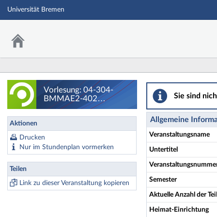
Universität Bremen
Vorlesung: 04-30
Vorlesung: 04-304-
Sie sind nic
BMMAE2-402
Mehrphasige Prozesse
und Systeme - Details
Allgemeine Inform
Aktionen
Veranstaltungsname
Drucken
Nur im Stundenplan vormerken
Untertitel
Veranstaltungsnumme
Teilen
Semester
Link zu dieser Veranstaltung kopieren
Aktuelle Anzahl der T
Heimat-Einrichtung