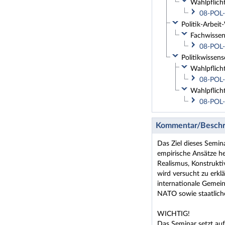
Wahlpflich
08-POL-
Politik-Arbeit
Fachwissen
08-POL-
Politikwissens
Wahlpflich
08-POL-
Wahlpflich
08-POL-
Kommentar/Beschr
Das Ziel dieses Semin
empirische Ansätze he
Realismus, Konstrukti
wird versucht zu erkl
internationale Gemei
NATO sowie staatliche
WICHTIG!
Das Seminar setzt auf