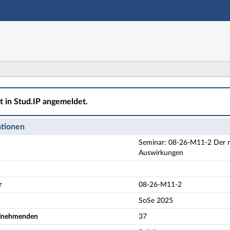
Hauptnavigation
Aktionen
Hauptinhalt
Fußzeile
1-2 Der russische Angriffskrieg gegen die Ukraine. Hi
ht in Stud.IP angemeldet.
ationen
Seminar: 08-26-M11-2 Der ru
Auswirkungen
r
08-26-M11-2
SoSe 2025
eilnehmenden
37