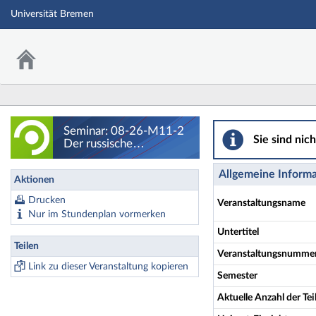
Universität Bremen
Seminar: 08-26-M1
Seminar: 08-26-M11-2
Sie sind nic
Der russische
Angriffskrieg gegen die
Ukraine. Hintergründe,
Allgemeine Inform
Aktionen
Theorien und
Auswirkungen - Details
Drucken
Veranstaltungsname
Nur im Stundenplan vormerken
Untertitel
Teilen
Veranstaltungsnumme
Link zu dieser Veranstaltung kopieren
Semester
Aktuelle Anzahl der T