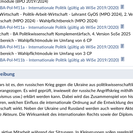
tmodule (BPO 2019/2024)
BA-Pol-M11a - Internationale Politik (gültig ab WiSe 2019/2020)
-Wirtschaft - Politik-Arbeit-Wirtschaft - Lehramt GyOS (MPO 2024), 2. V
schaft (MPO 2024) - Wahlpflichtbereich (MPO 2024)
BA-Pol-M11a - Internationale Politik (gültig ab WiSe 2019/2020)
chaft - BA Politikwissenschaft Komplementärfach, 4. Version SoSe 2025
tbereich - Wahlpflichtmodule im Umfang von 6 CP
BA-Pol-M11a - Internationale Politik (gültig ab WiSe 2019/2020)
tbereich - Wahlpflichtmodule im Umfang von 3 CP
BA-Pol-M11b - Internationale Politik (gültig ab WiSe 2019/2020)
eibung
ars ist es, den russischen Krieg gegen die Ukraine aus politikwissenschaf
rangezogen. Es wird geprüft, inwieweit der russische Angriffskrieg mithil
vismus usw.) erklärt werden kann. Dabei wird das Zusammenspiel von histo
ären, welchen Einfluss die internationale Ordnung auf die Entwicklung des
nschaft wirkt. Neben der Ukraine und Russland werden auch weitere Akte
 Akteure. Die Wirksamkeit des internationalen Rechts sowie der Diplomat
 aktive Mitarbeit während der Sitzungen. In Kleingruppen sollen regel