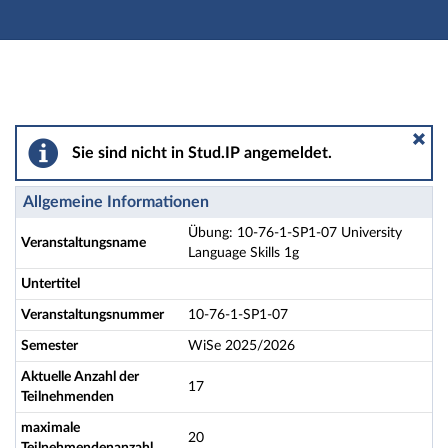
Hauptnavigation
Aktionen
Hauptinhalt
Fußzeile
Übung: 10-76-1-SP1-07 University Language Skills 1g 
Sie sind nicht in Stud.IP angemeldet.
Allgemeine Informationen
Übung: 10-76-1-SP1-07 University
Veranstaltungsname
Language Skills 1g
Untertitel
Veranstaltungsnummer
10-76-1-SP1-07
Semester
WiSe 2025/2026
Aktuelle Anzahl der
17
Teilnehmenden
maximale
20