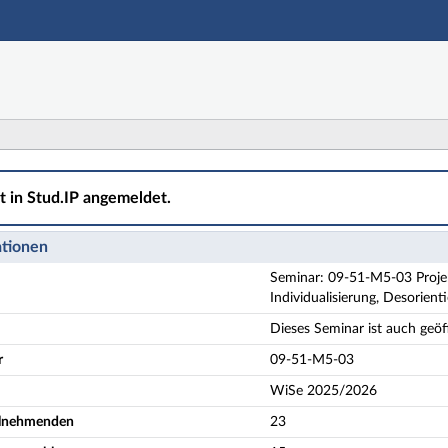
Hauptnavigation
Aktionen
Hauptinhalt
Fußzeile
-03 Projektseminar: Filmische Figuren der Überforderung
ht in Stud.IP angemeldet.
ationen
Seminar: 09-51-M5-03 Projek
Individualisierung, Desorient
Dieses Seminar ist auch geöf
r
09-51-M5-03
WiSe 2025/2026
eilnehmenden
23