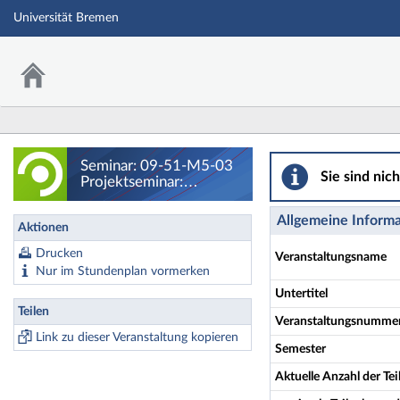
Universität Bremen
Seminar: 09-51-M5
Seminar: 09-51-M5-03
Sie sind nic
Projektseminar:
Filmische Figuren der
Überforderung.
Allgemeine Inform
Aktionen
Modernisierung,
Individualisierung,
Drucken
Veranstaltungsname
Desorientierung. -
Nur im Stundenplan vormerken
Details
Untertitel
Teilen
Veranstaltungsnumme
Link zu dieser Veranstaltung kopieren
Semester
Aktuelle Anzahl der T