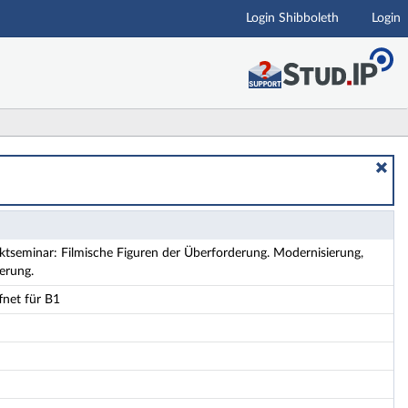
Login Shibboleth
Login
. Modernisierung, Individualisierung, Desorientierung.
tseminar: Filmische Figuren der Überforderung. Modernisierung,
ierung.
fnet für B1