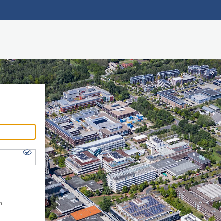
Hauptnavigation
Shibboleth Login
Fußzeile
en