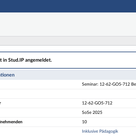
Hauptnavigation
Aktionen
Hauptinhalt
Fußzeile
O5-712 Begleitung POE IP GyOS Gruppe A - Details
ht in Stud.IP angemeldet.
ationen
Seminar: 12-62-GO5-712 Be
r
12-62-GO5-712
SoSe 2025
eilnehmenden
10
Inklusive Pädagogik