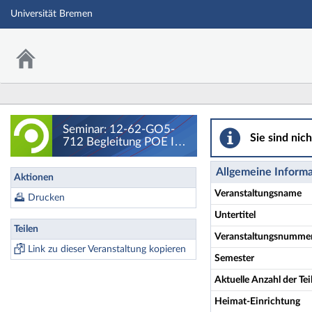
Universität Bremen
Seminar: 12-62-G
Seminar: 12-62-GO5-
Sie sind nic
712 Begleitung POE IP
GyOS Gruppe A -
Details
Allgemeine Inform
Aktionen
Veranstaltungsname
Drucken
Untertitel
Teilen
Veranstaltungsnumme
Link zu dieser Veranstaltung kopieren
Semester
Aktuelle Anzahl der T
Heimat-Einrichtung