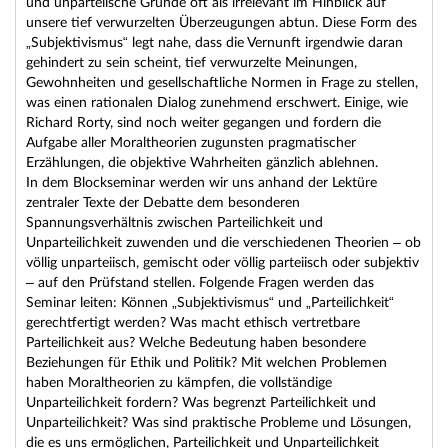
und unparteiische Gründe oft als irrelevant im Hinblick auf
unsere tief verwurzelten Überzeugungen abtun. Diese Form des
„Subjektivismus“ legt nahe, dass die Vernunft irgendwie daran
gehindert zu sein scheint, tief verwurzelte Meinungen,
Gewohnheiten und gesellschaftliche Normen in Frage zu stellen,
was einen rationalen Dialog zunehmend erschwert. Einige, wie
Richard Rorty, sind noch weiter gegangen und fordern die
Aufgabe aller Moraltheorien zugunsten pragmatischer
Erzählungen, die objektive Wahrheiten gänzlich ablehnen.
In dem Blockseminar werden wir uns anhand der Lektüre
zentraler Texte der Debatte dem besonderen
Spannungsverhältnis zwischen Parteilichkeit und
Unparteilichkeit zuwenden und die verschiedenen Theorien – ob
völlig unparteiisch, gemischt oder völlig parteiisch oder subjektiv
– auf den Prüfstand stellen. Folgende Fragen werden das
Seminar leiten: Können „Subjektivismus“ und „Parteilichkeit“
gerechtfertigt werden? Was macht ethisch vertretbare
Parteilichkeit aus? Welche Bedeutung haben besondere
Beziehungen für Ethik und Politik? Mit welchen Problemen
haben Moraltheorien zu kämpfen, die vollständige
Unparteilichkeit fordern? Was begrenzt Parteilichkeit und
Unparteilichkeit? Was sind praktische Probleme und Lösungen,
die es uns ermöglichen, Parteilichkeit und Unparteilichkeit