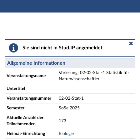
Hauptnavigation
Aktionen
Hauptinhalt
Fußzeile
Vorlesung: 02-02-Stat-1 Statistik für Naturwissenschaf
Sie sind nicht in Stud.IP angemeldet.
Allgemeine Informationen
Vorlesung: 02-02-Stat-1 Statistik für
Veranstaltungsname
Naturwissenschaftler
Untertitel
Veranstaltungsnummer
02-02-Stat-1
Semester
SoSe 2025
Aktuelle Anzahl der
173
Teilnehmenden
Heimat-Einrichtung
Biologie