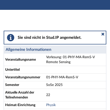
Hauptnavigation
Aktionen
Hauptinhalt
Fußzeile
Vorlesung: 01-PHY-MA-RemS-V Remote Sensing - Det
Sie sind nicht in Stud.IP angemeldet.
Allgemeine Informationen
Vorlesung: 01-PHY-MA-RemS-V
Veranstaltungsname
Remote Sensing
Untertitel
Veranstaltungsnummer
01-PHY-MA-RemS-V
Semester
SoSe 2025
Aktuelle Anzahl der
22
Teilnehmenden
Heimat-Einrichtung
Physik