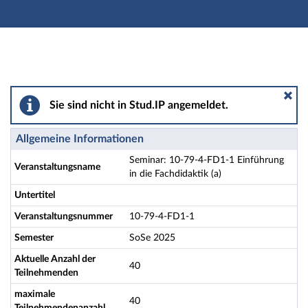
Hauptnavigation
Aktionen
Hauptinhalt
Fußzeile
Seminar: 10-79-4-FD1-1 Einführung in die Fachdidaktik
Sie sind nicht in Stud.IP angemeldet.
Allgemeine Informationen
Seminar: 10-79-4-FD1-1 Einführung
Veranstaltungsname
in die Fachdidaktik (a)
Untertitel
Veranstaltungsnummer
10-79-4-FD1-1
Semester
SoSe 2025
Aktuelle Anzahl der
40
Teilnehmenden
maximale
40