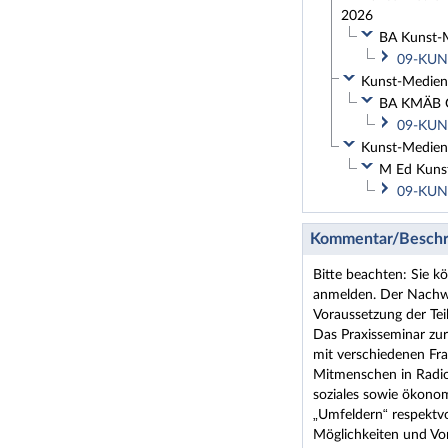
2026
BA Kunst-Me
09-KUN-
Kunst-Medien-
BA KMÄB G
09-KUN-
Kunst-Medien-
M Ed Kunst
09-KUN-
Kommentar/Beschr
Bitte beachten: Sie k
anmelden. Der Nachwe
Voraussetzung der Te
Das Praxisseminar zur
mit verschiedenen Fr
Mitmenschen in Radio
soziales sowie ökono
„Umfeldern“ respektv
Möglichkeiten und Vo