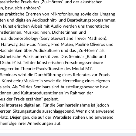
assistische Praxis des „Zu-Hörens“ und der akustischen
n, bzw. sich anhören?
 das praktische Erlernen von Mikrofonierung sowie der Umgang
en und digitalen Audioschnitt- und Bearbeitungsprogrammen.
 künstlerischen Arbeit mit Audio werden uns theoretische
stler:innen, Musiker:innen, Dichter:innen und
 u.a. dubmorphology (Gary Stewart and Trevor Mathison),
araway, Jean-Luc Nancy, Fred Moten, Pauline Oliveros und
 Nachdenken über Audiokulturen und das „Zu-Hören“ als
e ästhetische Praxis unterstützen. Das Seminar „Radio und
 Schule“ ist Teil der künstlerischen Forschungsseminare
engerer im Theorie-Praxis-Transfer des Modul M7.
 Seminars wird die Durchführung eines Referates zur Praxis
 Künstler:in/Musiker:in sowie die Herstellung eines eigenen
 sein. Als Teil des Seminars sind Ausstellungsbesuche bzw.
r:innen und Kulturproduzent:innen im Rahmen der
us der Praxis erzählen“ geplant.
bei Interesse digital an. Für die Seminarteilnahme ist jedoch
r ersten Sitzungsstunde ausschlaggebend. Wer nicht anwesend
en Platz. Diejenigen, die auf der Warteliste stehen und anwesend
eihenfolge ihrer Anmeldungen auf.