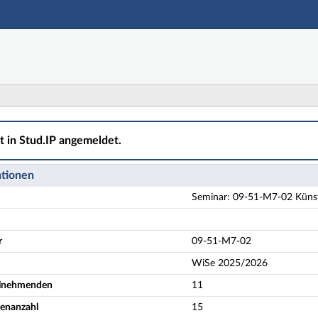
Hauptnavigation
Aktionen
Hauptinhalt
Fußzeile
02 Künstlerische Praxis II: Radio und Podcasts in Kunst
ht in Stud.IP angemeldet.
ationen
Seminar: 09-51-M7-02 Künstl
r
09-51-M7-02
WiSe 2025/2026
eilnehmenden
11
enanzahl
15