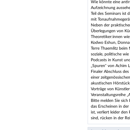
Wie könnte eine antir
Aufzeichnung aussehe
Teil des Seminars ist
mit Tonaufnahmegerät
Neben der praktischen
Überlegungen von Kün
Theoretiker:innen wie
Kodwo Eshun, Donna H
Terre Thaemlitz beim
soziale, politische wi
Podcasts in Kunst und
„Spuren“ von Achim L
Finaler Abschluss des
einer zeitgenössischen
akustischen Hörstücks
Vorträge von Künstle
Veranstaltungsreihe „A
Bitte melden Sie sich 
das Erscheinen in de
ist, verliert leider d
sind, rücken in der R