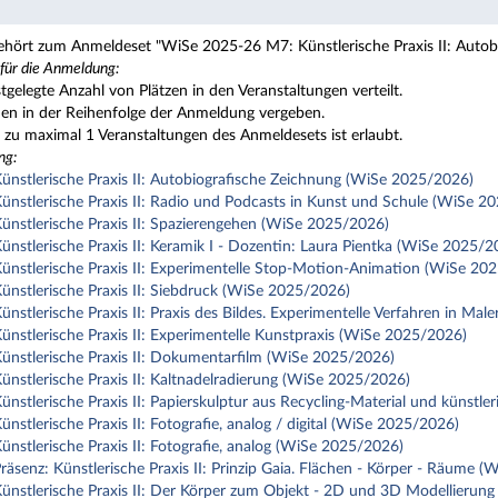
ehört zum Anmeldeset "WiSe 2025-26 M7: Künstlerische Praxis II: Autob
 für die Anmeldung:
stgelegte Anzahl von Plätzen in den Veranstaltungen verteilt.
den in der Reihenfolge der Anmeldung vergeben.
zu maximal 1 Veranstaltungen des Anmeldesets ist erlaubt.
ng:
nstlerische Praxis II: Autobiografische Zeichnung (WiSe 2025/2026)
nstlerische Praxis II: Radio und Podcasts in Kunst und Schule (WiSe 2
nstlerische Praxis II: Spazierengehen (WiSe 2025/2026)
nstlerische Praxis II: Keramik I - Dozentin: Laura Pientka (WiSe 2025/2
nstlerische Praxis II: Experimentelle Stop-Motion-Animation (WiSe 20
nstlerische Praxis II: Siebdruck (WiSe 2025/2026)
stlerische Praxis II: Praxis des Bildes. Experimentelle Verfahren in Ma
nstlerische Praxis II: Experimentelle Kunstpraxis (WiSe 2025/2026)
nstlerische Praxis II: Dokumentarfilm (WiSe 2025/2026)
nstlerische Praxis II: Kaltnadelradierung (WiSe 2025/2026)
nstlerische Praxis II: Papierskulptur aus Recycling-Material und künstl
stlerische Praxis II: Fotografie, analog / digital (WiSe 2025/2026)
nstlerische Praxis II: Fotografie, analog (WiSe 2025/2026)
äsenz: Künstlerische Praxis II: Prinzip Gaia. Flächen - Körper - Räume 
nstlerische Praxis II: Der Körper zum Objekt - 2D und 3D Modellierung