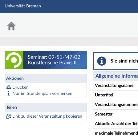
Universität Bremen
Seminar: 09-51-M7-
Seminar: 09-51-M7-02
Sie sind nic
Künstlerische Praxis II:
Radio und Podcasts in
Kunst und Schule -
Allgemeine Inform
Aktionen
Details
Veranstaltungsname
Drucken
Nur im Stundenplan vormerken
Untertitel
Veranstaltungsnumme
Teilen
Semester
Link zu dieser Veranstaltung kopieren
Aktuelle Anzahl der T
maximale Teilnehmend