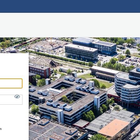
Hauptnavigation
Shibboleth Login
Fußzeile
en