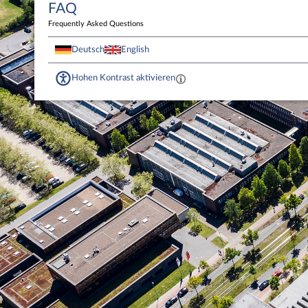
FAQ
Frequently Asked Questions
Deutsch
English
Hohen Kontrast aktivieren