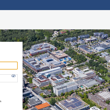
Hauptnavigation
Shibboleth Login
Fußzeile
en