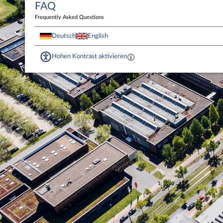
FAQ
Frequently Asked Questions
Deutsch
English
Hohen Kontrast aktivieren