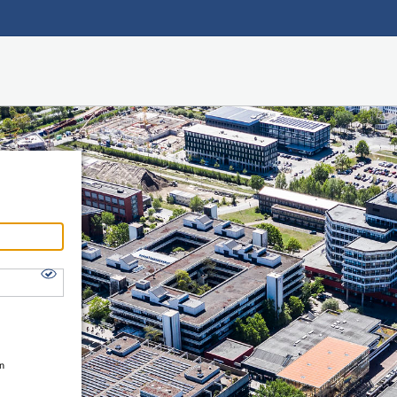
Hauptnavigation
Shibboleth Login
Fußzeile
en