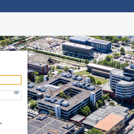
Hauptnavigation
Shibboleth Login
Fußzeile
en