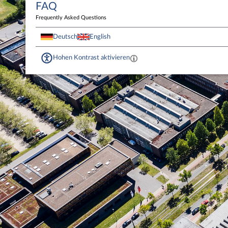
FAQ
Frequently Asked Questions
Deutsch
English
Hohen Kontrast aktivieren