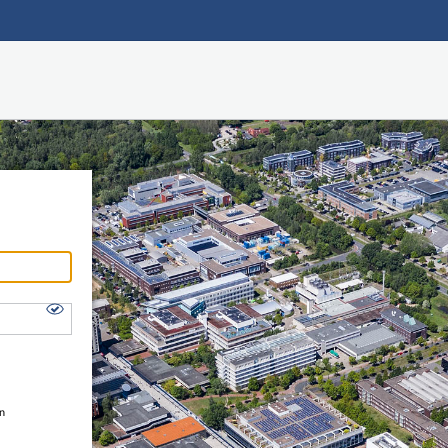
Hauptnavigation
Shibboleth Login
Fußzeile
en