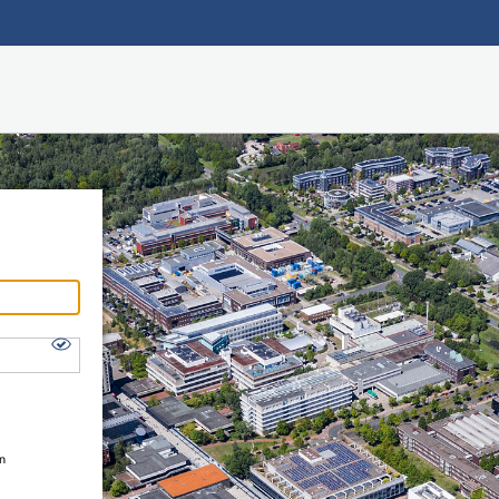
Hauptnavigation
Shibboleth Login
Fußzeile
en